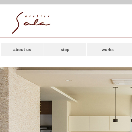
about us
step
works
コンセプト
新築
スタッフ
リフォーム
事務所案内
併用住宅・その他
アトリエサラの
SDGs