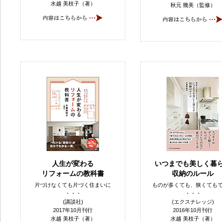
水越 美枝子（著）
秋元 幾美（監修）
人生が変わる
いつまでも美しく暮
リフォームの教科書
収納のルール
片づけなくても片づく住まいに
ものが多くても、狭くても
・・・
・・・
(講談社)
(エクスナレッジ)
2017年10月刊行
2016年10月刊行
水越 美枝子（著）
水越 美枝子（著）