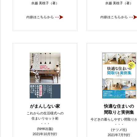
水越 美枝子（著）
水越 美枝子（著）
がまんしない家
快適な住まいの
間取りと実例集
これからの生活様式への
住まいリセット術
今どきの暮らしやすい間取り
・・・
・・・
(NHK出版)
(ナツメ社)
2021年10月刊行
2021年7月刊行