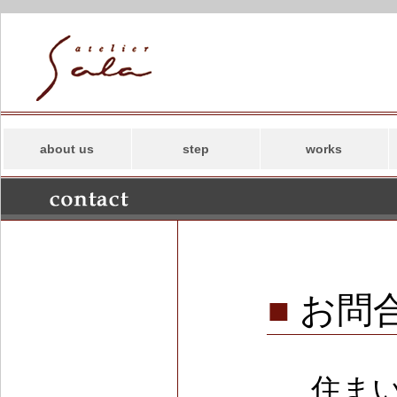
about us
step
works
コンセプト
新築
スタッフ
リフォーム
事務所案内
併用住宅・その他
アトリエサラの
SDGs
■
お問
住ま