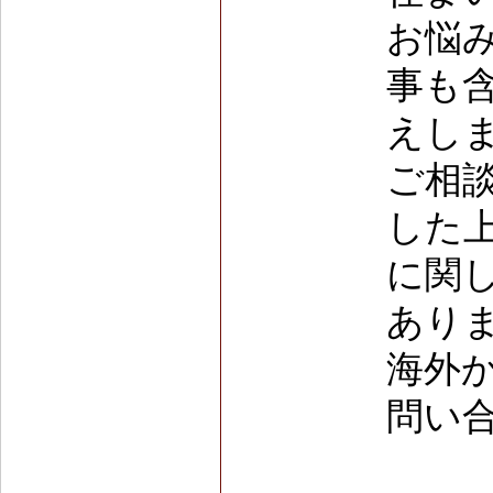
お悩
事も
えし
ご相
した
に関
あり
海外
問い