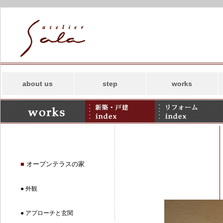
about us
step
works
コンセプト
新築
スタッフ
リフォーム
事務所案内
併用住宅・その他
アトリエサラの
SDGs
■
オープンテラスの家
● 外観
● アプローチと玄関