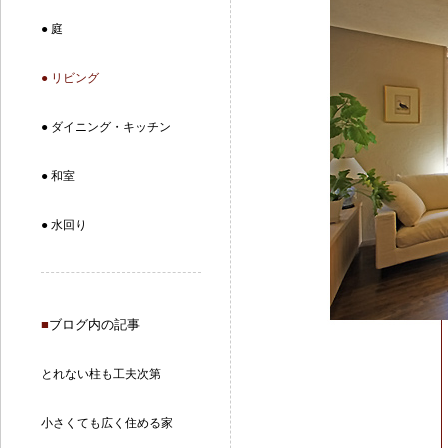
● 庭
● リビング
● ダイニング・キッチン
● 和室
● 水回り
■
ブログ内の記事
とれない柱も工夫次第
小さくても広く住める家