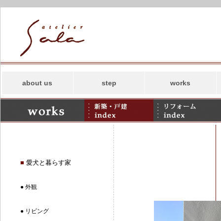
about us
step
works
コンセプト
新築
スタッフ
リフォーム
事務所案内
併用住宅・その他
アトリエサラの
SDGs
■
愛犬と暮らす家
● 外観
● リビング