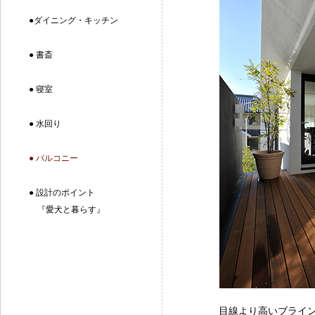
●ダイニング・キッチン
● 書斎
● 寝室
● 水回り
● バルコニー
● 設計のポイント
『愛犬と暮らす』
目線より高いブライ