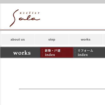
about us
step
works
コンセプト
新築
スタッフ
リフォーム
事務所案内
併用住宅・その他
アトリエサラの
SDGs