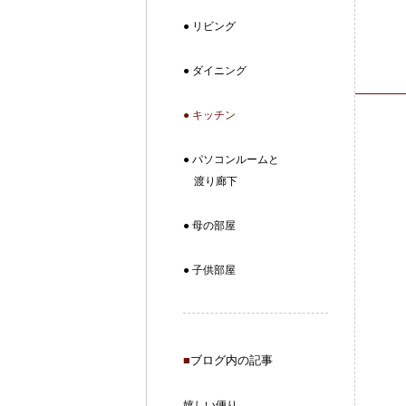
● リビング
● ダイニング
● キッチン
● パソコンルームと
渡り廊下
● 母の部屋
● 子供部屋
■
ブログ内の記事
嬉しい便り