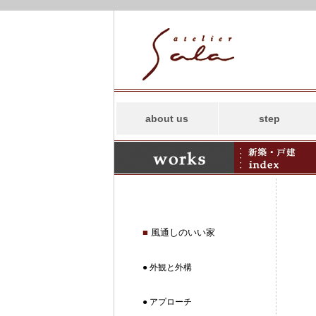
about us
step
コンセプト
スタッフ
事務所案内
アトリエサラの
SDGs
■
風通しのいい家
● 外観と外構
● アプローチ