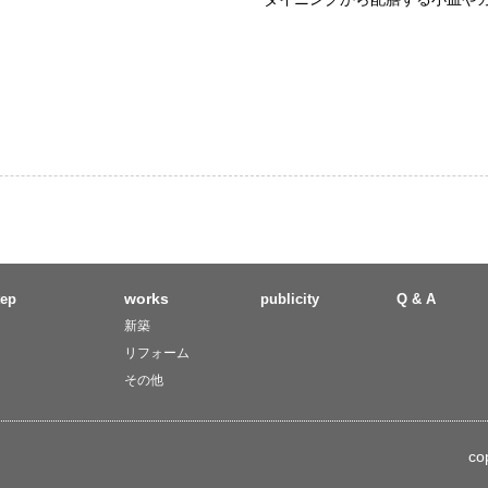
works
tep
publicity
Q & A
新築
リフォーム
その他
co