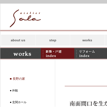
about us
step
works
コンセプト
新築
スタッフ
リフォーム
事務所案内
併用住宅・その他
アトリエサラの
SDGs
■ 長野の家
● 外観
● 玄関ホール