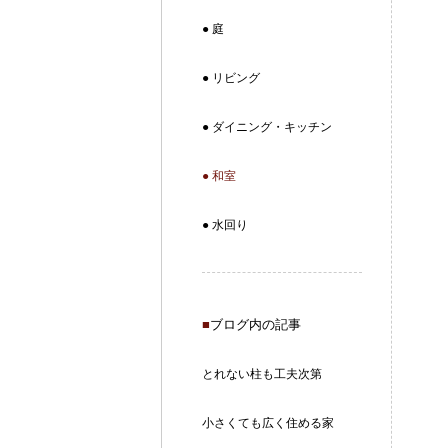
● 庭
● リビング
● ダイニング・キッチン
● 和室
● 水回り
■
ブログ内の記事
とれない柱も工夫次第
小さくても広く住める家