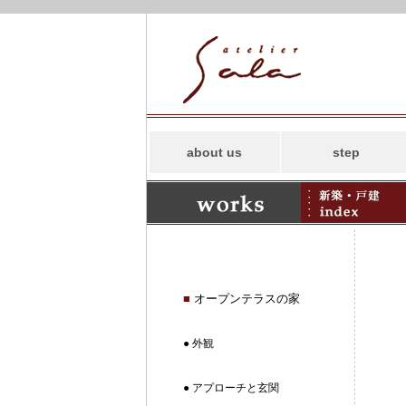
about us
step
コンセプト
スタッフ
事務所案内
アトリエサラの
SDGs
■
オープンテラスの家
● 外観
● アプローチと玄関