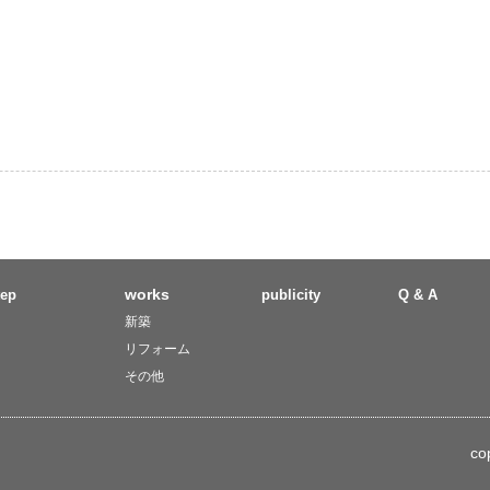
works
tep
publicity
Q & A
新築
リフォーム
その他
co