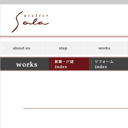
about us
step
works
コンセプト
新築
スタッフ
リフォーム
事務所案内
併用住宅・その他
アトリエサラの
SDGs