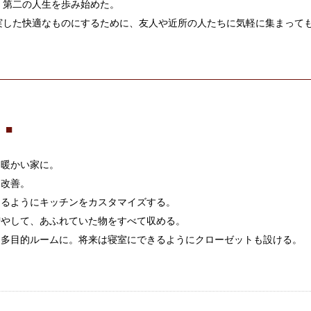
、第二の人生を歩み始めた。
実した快適なものにするために、友人や近所の人たちに気軽に集まっても
 ■
も暖かい家に。
を改善。
めるようにキッチンをカスタマイズする。
増やして、あふれていた物をすべて収める。
し多目的ルームに。将来は寝室にできるようにクローゼットも設ける。