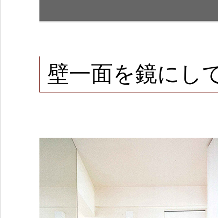
壁一面を鏡にし