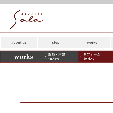
about us
step
works
コンセプト
新築
スタッフ
リフォーム
事務所案内
併用住宅・その他
アトリエサラの
SDGs