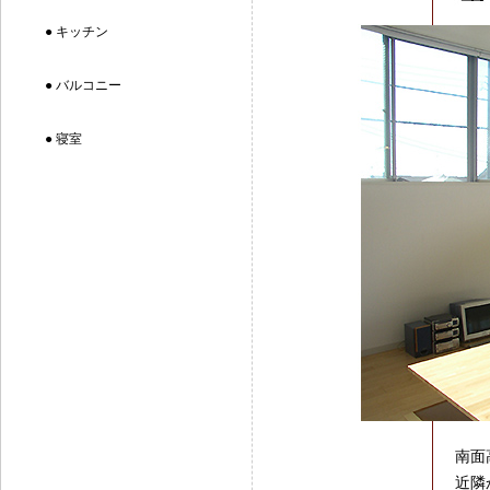
● キッチン
● バルコニー
● 寝室
南面
近隣