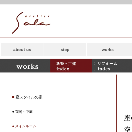
about us
step
works
コンセプト
新築
スタッフ
リフォーム
事務所案内
併用住宅・その他
アトリエサラの
SDGs
■
座スタイルの家
● 玄関・中庭
● メインルーム